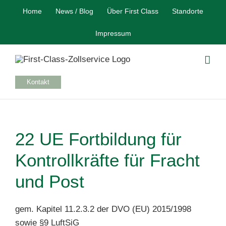
Skip
Home
News / Blog
Über First Class
Standorte
to
content
Impressum
Kontakt
22 UE Fortbildung für
Kontrollkräfte für Fracht
und Post
gem. Kapitel 11.2.3.2 der DVO (EU) 2015/1998
sowie §9 LuftSiG